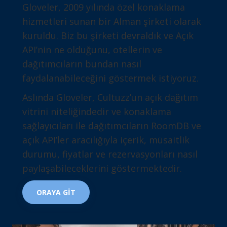
Gloveler, 2009 yılında özel konaklama
hizmetleri sunan bir Alman şirketi olarak
kuruldu. Biz bu şirketi devraldık ve Açık
API’nin ne olduğunu, otellerin ve
dağıtımcıların bundan nasıl
faydalanabileceğini göstermek istiyoruz.
Aslında Gloveler, Cultuzz’un açık dağıtım
vitrini niteliğindedir ve konaklama
sağlayıcıları ile dağıtımcıların RoomDB ve
açık API’ler aracılığıyla içerik, müsaitlik
durumu, fiyatlar ve rezervasyonları nasıl
paylaşabileceklerini göstermektedir.
ORAYA GİT