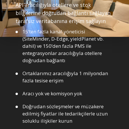
API aracılığıyla otellere ve stok
bilgilerine doğrudan bağlantı sağlayan
tarafsız veritabanına erişim sağlayın
15’ten fazla kanal yöneticisi
(SiteMinder, D-Edge, yieldPlanet vb.
dahil) ve 150’den fazla PMS ile
entegrasyonlar aracılığıyla otellere
doğrudan bağlantı
Ortaklarımız aracılığıyla 1 milyondan
fazla tesise erişim
Aracı yok ve komisyon yok
Doğrudan sözleşmeler ve müzakere
edilmiş fiyatlar ile tedarikçilerle uzun
soluklu ilişkiler kurun