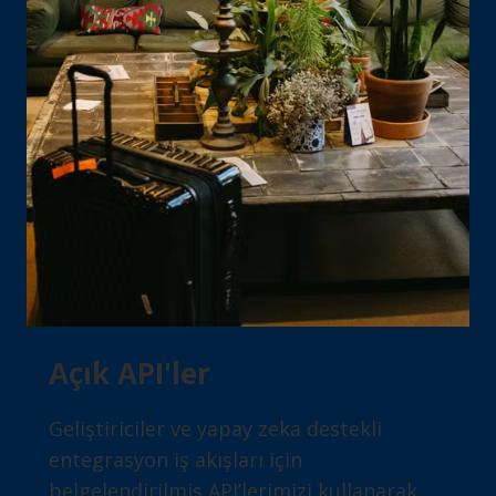
Açık API'ler
Geliştiriciler ve yapay zeka destekli
entegrasyon iş akışları için
belgelendirilmiş API’lerimizi kullanarak