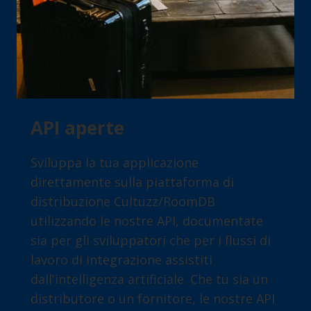
API aperte
Sviluppa la tua applicazione
direttamente sulla piattaforma di
distribuzione Cultuzz/RoomDB
utilizzando le nostre API, documentate
sia per gli sviluppatori che per i flussi di
lavoro di integrazione assistiti
dall'intelligenza artificiale. Che tu sia un
distributore o un fornitore, le nostre API