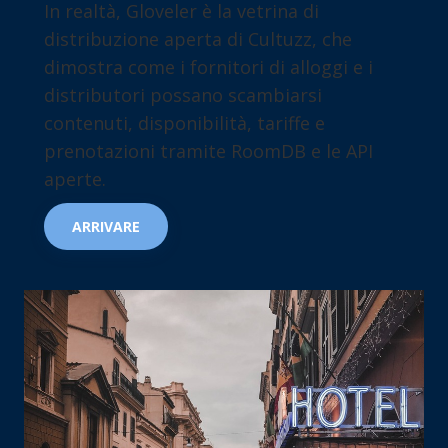
In realtà, Gloveler è la vetrina di
distribuzione aperta di Cultuzz, che
dimostra come i fornitori di alloggi e i
distributori possano scambiarsi
contenuti, disponibilità, tariffe e
prenotazioni tramite RoomDB e le API
aperte.
ARRIVARE