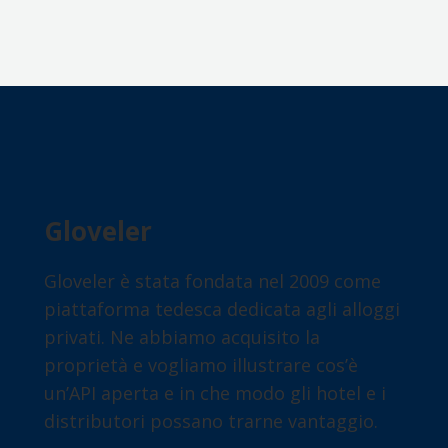
Gloveler
Gloveler è stata fondata nel 2009 come
piattaforma tedesca dedicata agli alloggi
privati. Ne abbiamo acquisito la
proprietà e vogliamo illustrare cos’è
un’API aperta e in che modo gli hotel e i
distributori possano trarne vantaggio.