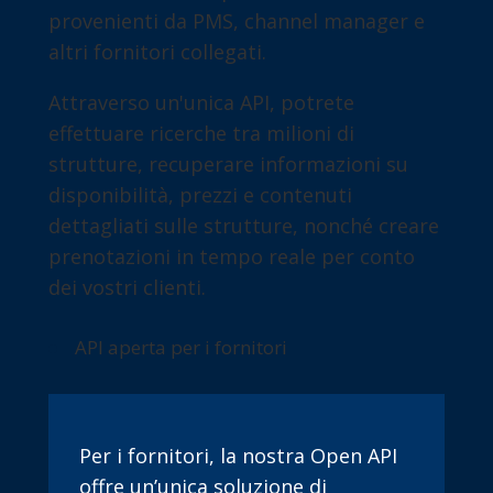
provenienti da PMS, channel manager e
altri fornitori collegati.
Attraverso un'unica API, potrete
effettuare ricerche tra milioni di
strutture, recuperare informazioni su
disponibilità, prezzi e contenuti
dettagliati sulle strutture, nonché creare
prenotazioni in tempo reale per conto
dei vostri clienti.
API aperta per i fornitori
Per i fornitori, la nostra Open API
offre un’unica soluzione di